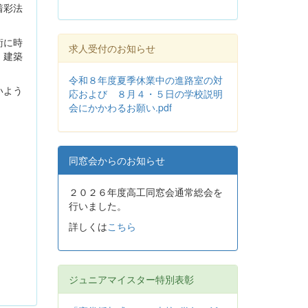
着彩法
術に時
求人受付のお知らせ
、建築
令和８年度夏季休業中の進路室の対
いよう
応および ８月４・５日の学校説明
会にかかわるお願い.pdf
同窓会からのお知らせ
２０２６年度高工同窓会通常総会を
行いました。
詳しくは
こちら
ジュニアマイスター特別表彰