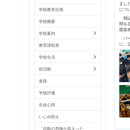
まし
につ
学校教育目標
雑誌
学校概要
間を
図面
学校案内
パー
に、
教育課程表
学校生活
部活動
進路
学校評価
生徒心得
いじめ防止
「自殺の危険が高まった