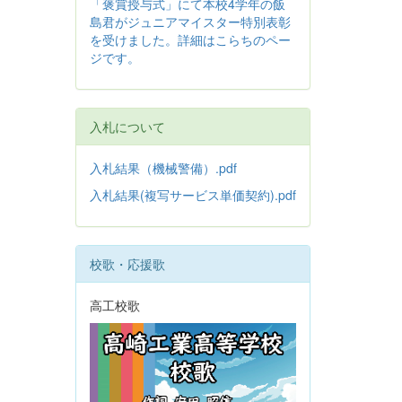
「褒賞授与式」にて本校4学年の飯
島君がジュニアマイスター特別表彰
を受けました。詳細はこらちのペー
ジです。
入札について
入札結果（機械警備）.pdf
入札結果(複写サービス単価契約).pdf
校歌・応援歌
高工校歌