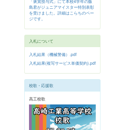
「褒賞授与式」にて本校4学年の飯
島君がジュニアマイスター特別表彰
を受けました。詳細はこらちのペー
ジです。
入札について
入札結果（機械警備）.pdf
入札結果(複写サービス単価契約).pdf
校歌・応援歌
高工校歌