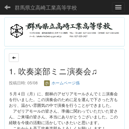
群馬県立高崎工業高等学校
Toggl
1. 吹奏楽部ミニ演奏会♫
投稿日時: 05/08
ホームページ係
５月４日（月）に、館林のアゼリアモールさんでミニ演奏会
を行いました。この演奏会のために足を運んで下さった方も
おり、温かい雰囲気の中で演奏を行うことができました。
アゼリアモールの皆さん、準備に関わっていただいた皆さ
ん、ご来場の皆さん、本当にありがとうございました。この
経験を今後の活動に活かしていきたいと思います。
これからも高工吹奏楽部をよろしくお願いします！