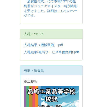
「褒賞授与式」にて本校4学年の飯
島君がジュニアマイスター特別表彰
を受けました。詳細はこらちのペー
ジです。
入札について
入札結果（機械警備）.pdf
入札結果(複写サービス単価契約).pdf
校歌・応援歌
高工校歌