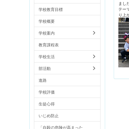
まし
テー
学校教育目標
り上
学校概要
学校案内
教育課程表
学校生活
部活動
進路
学校評価
生徒心得
いじめ防止
「自殺の危険が高まった