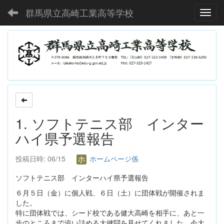
群馬県立高崎工業高等学校
Toggl
1. ソフトテニス部 インター
ハイ県予選報告
投稿日時: 06/15
ホームページ係
ソフトテニス部 インターハイ県予選報告
６月５日（金）に個人戦、６日（土）に団体戦が開催されま
した。
特に団体戦では、シード校である健大高崎を相手に、あと一
歩のところまで追い詰める大健闘を見せてくれました。今大