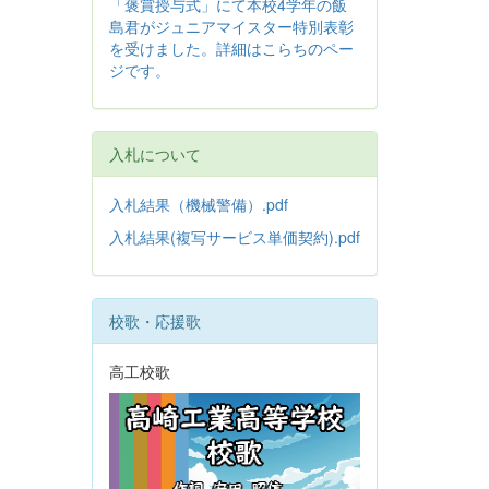
「褒賞授与式」にて本校4学年の飯
島君がジュニアマイスター特別表彰
を受けました。詳細はこらちのペー
ジです。
入札について
入札結果（機械警備）.pdf
入札結果(複写サービス単価契約).pdf
校歌・応援歌
高工校歌