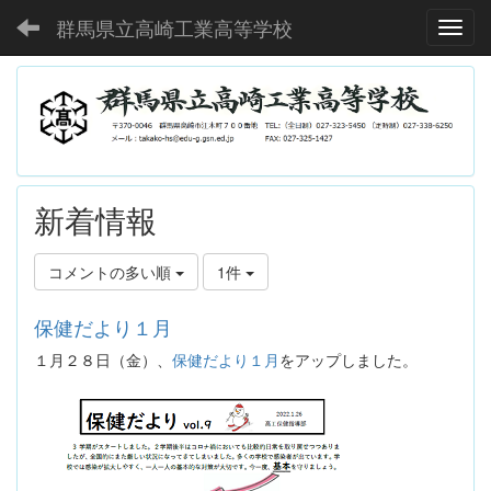
群馬県立高崎工業高等学校
Toggl
新着情報
コメントの多い順
1件
保健だより１月
１月２８日（金）、
保健だより１月
をアップしました。