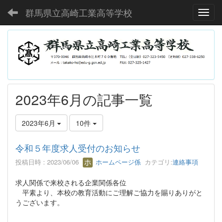
群馬県立高崎工業高等学校
Toggl
2023年6月の記事一覧
2023年6月
10件
令和５年度求人受付のお知らせ
投稿日時 : 2023/06/06
ホームページ係
カテゴリ:
連絡事項
求人関係で来校される企業関係各位
平素より、本校の教育活動にご理解ご協力を賜りありがと
うございます。