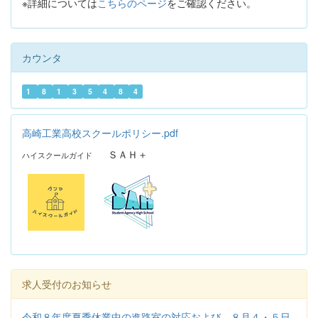
※詳細については
こちらのページ
をご確認ください。
カウンタ
1
8
1
3
5
4
8
4
高崎工業高校スクールポリシー.pdf
ＳＡＨ＋
ハイスクールガイド
求人受付のお知らせ
令和８年度夏季休業中の進路室の対応および ８月４・５日