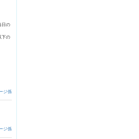
当日の
以下の
ージ係
ージ係