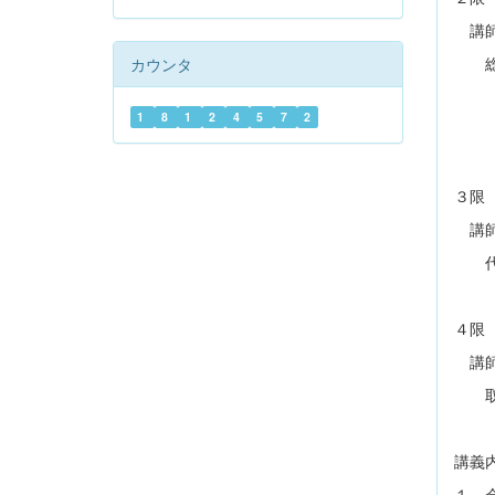
講師
総務
カウンタ
建築
1
8
1
2
4
5
7
2
建築
３限
講師
代表
４限
講師
取締
講義
１ 