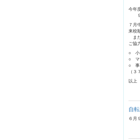
今年
９：
７月
来校
また
ご協
○ 
○ 
○ 
（３
以上
自転
６月