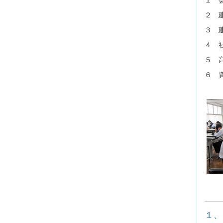
２ 
３ 
４ 
５ 
６ 
１、