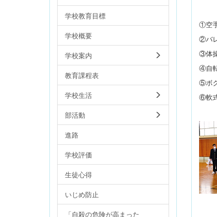
学校教育目標
①空
学校概要
②バ
③体
学校案内
④自
教育課程表
⑤ボ
学校生活
⑥軟
部活動
進路
学校評価
生徒心得
いじめ防止
「自殺の危険が高まった