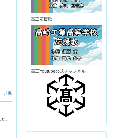
高工応援歌
高工Youtube公式チャンネル
ージ係
した。