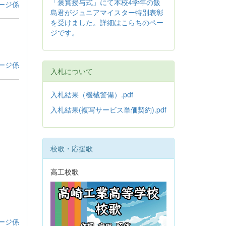
「褒賞授与式」にて本校4学年の飯
ージ係
島君がジュニアマイスター特別表彰
を受けました。詳細はこらちのペー
ジです。
ージ係
入札について
入札結果（機械警備）.pdf
入札結果(複写サービス単価契約).pdf
校歌・応援歌
高工校歌
ージ係