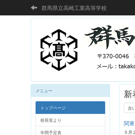
群馬県立高崎工業高等学校
メニュー
新
トップページ
古
校長室より
関東
５月
年間予定表