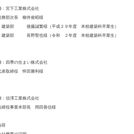
：宮下工業株式会社
部次長 柳井俊昭様
部 後藤誠繁様（平成２９年度 本校建築科卒業生）
部 長野聖也様（令和 ２年度 本校建築科卒業生）
：四季の住まい株式会社
取締役 悴田勝利様
：信澤工業株式会社
役事業本部長 岡田善信様
内容
会社概要の説明