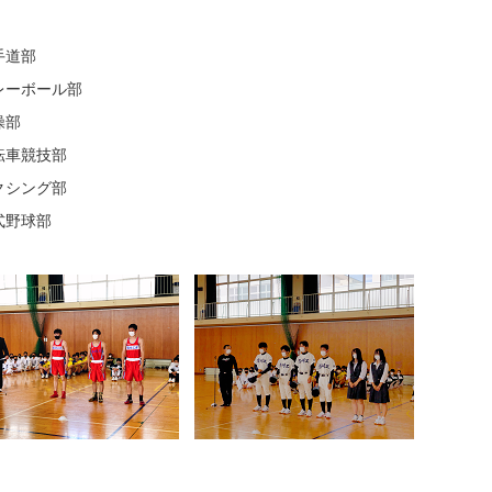
手道部
レーボール部
操部
転車競技部
クシング部
式野球部