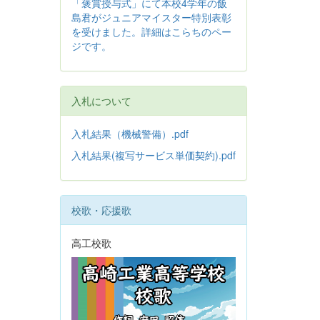
「褒賞授与式」にて本校4学年の飯
島君がジュニアマイスター特別表彰
を受けました。詳細はこらちのペー
ジです。
入札について
入札結果（機械警備）.pdf
入札結果(複写サービス単価契約).pdf
校歌・応援歌
高工校歌