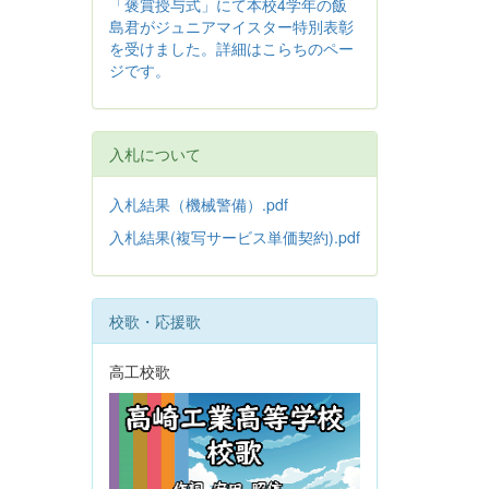
「褒賞授与式」にて本校4学年の飯
島君がジュニアマイスター特別表彰
を受けました。詳細はこらちのペー
ジです。
入札について
入札結果（機械警備）.pdf
入札結果(複写サービス単価契約).pdf
校歌・応援歌
高工校歌