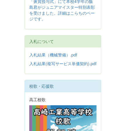
「褒賞授与式」にて本校4学年の飯
島君がジュニアマイスター特別表彰
を受けました。詳細はこらちのペー
ジです。
入札について
入札結果（機械警備）.pdf
入札結果(複写サービス単価契約).pdf
校歌・応援歌
高工校歌