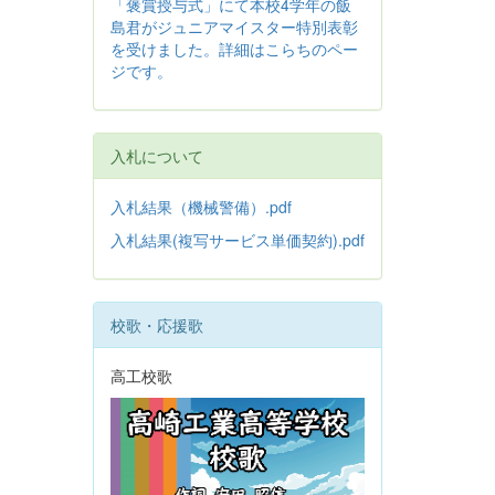
「褒賞授与式」にて本校4学年の飯
島君がジュニアマイスター特別表彰
を受けました。詳細はこらちのペー
ジです。
入札について
入札結果（機械警備）.pdf
入札結果(複写サービス単価契約).pdf
校歌・応援歌
高工校歌