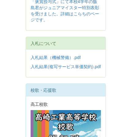
「褒賞授与式」にて本校4学年の飯
島君がジュニアマイスター特別表彰
を受けました。詳細はこらちのペー
ジです。
入札について
入札結果（機械警備）.pdf
入札結果(複写サービス単価契約).pdf
校歌・応援歌
高工校歌