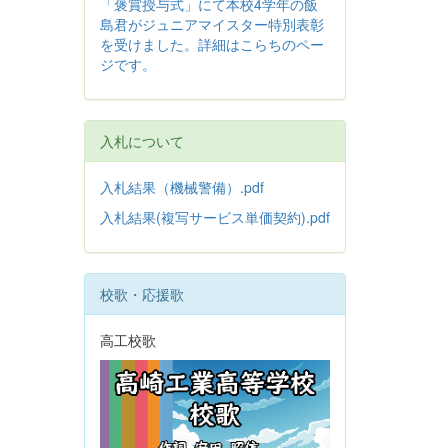
「褒賞授与式」にて本校4学年の飯
島君がジュニアマイスター特別表彰
を受けました。詳細はこらちのペー
ジです。
入札について
入札結果（機械警備）.pdf
入札結果(複写サービス単価契約).pdf
校歌・応援歌
高工校歌