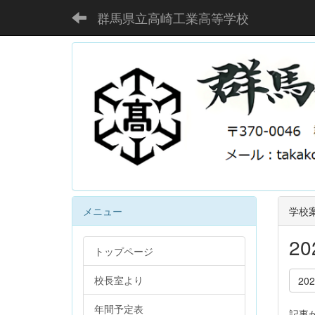
群馬県立高崎工業高等学校
メニュー
学校
2
トップページ
校長室より
20
年間予定表
記事